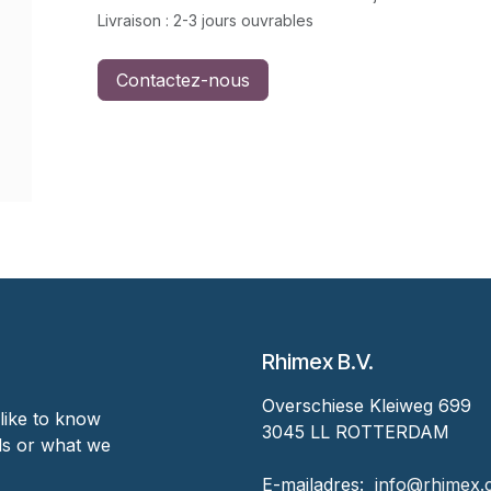
Livraison : 2-3 jours ouvrables
Contactez-nous
Rhimex B.V.
Overschiese Kleiweg 699
like to know
3045 LL ROTTERDAM
nds or what we
‎E-mailadres:
‎ ‎info@rhimex