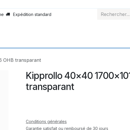
ne
Expédition standard
Rollerblinds
Material
Applications
Abo
6 OHB transparant
Kipprollo 40x40 1700x1
transparant
Conditions générales
Garantie satisfait ou remboursé de 30 jours