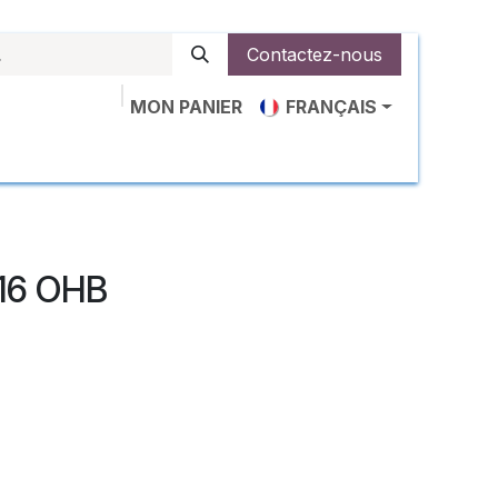
Contactez-nous
MON PANIER
FRANÇAIS
ut Us
Boutique
News
Contactez-nous
016 OHB