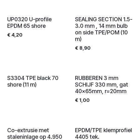
UP0320 U-profile
SEALING SECTION 1.5-
EPDM 65 shore
3.0 mm , 14 mm bulb
on side TPE/POM (10
€
4,20
m)
€
8,90
S3304 TPE black 70
RUBBEREN 3 mm
shore (11 m)
SCHIJF 330 mm, gat
40x65mm, r=20mm
€
1,00
Co-extrusie met
EPDM/TPE klemprofiel
staleninlage op 4.950
4405 tek.