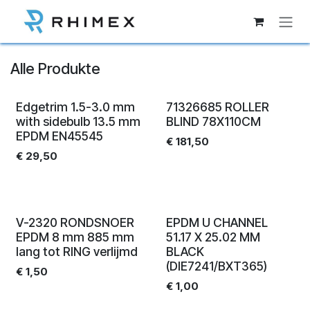
Zum Inhalt springen
Alle Produkte
Edgetrim 1.5-3.0 mm
71326685 ROLLER
with sidebulb 13.5 mm
BLIND 78X110CM
EPDM EN45545
€
181,50
€
29,50
V-2320 RONDSNOER
EPDM U CHANNEL
EPDM 8 mm 885 mm
51.17 X 25.02 MM
lang tot RING verlijmd
BLACK
(DIE7241/BXT365)
€
1,50
€
1,00